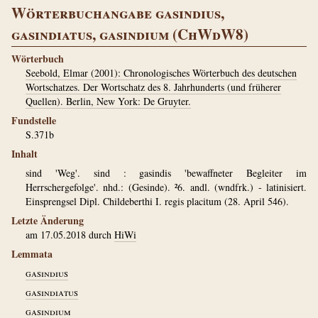
Wörterbuchangabe gasindius,
gasindiatus, gasindium (ChWdW8)
Wörterbuch
Seebold, Elmar (2001): Chronologisches Wörterbuch des deutschen
Wortschatzes. Der Wortschatz des 8. Jahrhunderts (und früherer
Quellen). Berlin, New York: De Gruyter.
Fundstelle
S.371b
Inhalt
sind 'Weg'. sind : gasindis 'bewaffneter Begleiter im
Herrschergefolge'. nhd.: (Gesinde). ²6. andl. (wndfrk.) - latinisiert.
Einsprengsel Dipl. Childeberthi I. regis placitum (28. April 546).
Letzte Änderung
am 17.05.2018 durch
HiWi
Lemmata
gasindius
gasindiatus
gasindium