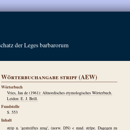
schatz der Leges barbarorum
Wörterbuchangabe stripf (AEW)
Wörterbuch
Vries, Jan de (1961): Altnordisches etymologisches Wörterbuch.
Leiden: E. J. Brill.
Fundstelle
S. 553
Inhalt
strip n. 'gestreiftes zeug', (norw. DN) < mnd. strīpe. Dagegen zu