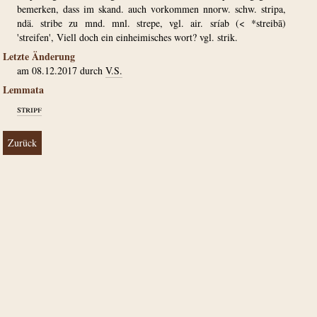
bemerken, dass im skand. auch vorkommen nnorw. schw. stripa,
ndä. stribe zu mnd. mnl. strepe, vgl. air. sríab (< *streibā)
'streifen', Viell doch ein einheimisches wort? vgl. strik.
Letzte Änderung
am 08.12.2017 durch
V.S.
Lemmata
stripf
Zurück