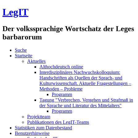
LegIT
Der volkssprachige Wortschatz der Leges
barbarorum
Suche
Startseite
Aktuelles
Althochdeutsch online
Interdisziplinäres Nachwuchskolloquium:
Handschriften als Quellen der Sprach- und
Kulturwissenschaft. Aktuelle Fragestellungen –
Methoden – Probleme
Programm
Tagung "Verbrechen, Vergehen und Strafmaß in
der Sprache und Literatur des Mittelalters"
Programm
Projektteam
Publikationen des LegIT-Teams
Statistiken zum Datenbestand
Benutzerhinweise