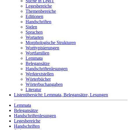
Suche in LegIT
Legesbereiche
Themenbereiche
Editionen
Handschriften
Siglen
Sprachen
Wortarten
Morphologische Strukturen
Worttypisierungen
Wortfamilien
Lemmata
Belegansätze
Handschriftenlesungen
Werktextstellen
Wörterbücher
Wörterbuchangaben
Literatur
Listenübersicht: Lemmata, Belegansätze, Lesungen
Lemmata
Belegansätze
Handschriftenlesungen
Legesbereiche
Handschriften