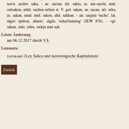
norw. aschw. saka. - ae. sacian, afr. sakia, as. ant-sacōn, mnl.
ontsaken, mhd. sachen neben st. V. got. sakan, ae. sacan, afr. seka,
as. sakan, mnd. mnl. saken, ahd. sahhan. - air. saigim 'suche', lat.
sāgiō 'spüren, ahnen', săgāx 'scharfsinning' (IEW 876). - vgl.
sakna, sekr, sókn, sœkja und sǫk.
Letzte Änderung
am 06.12.2017 durch
V.S.
Lemmata
sagibaro
(
Lex Salica und merowingische Kapitularien
)
Zurück