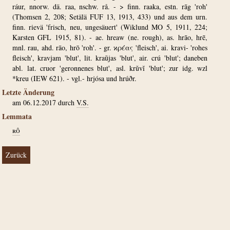
ráur, nnorw. dä. raa, nschw. rå. - > finn. raaka, estn. rāg 'roh'
(Thomsen 2, 208; Setälä FUF 13, 1913, 433) und aus dem urn.
finn. rievä 'frisch, neu, ungesäuert' (Wiklund MO 5, 1911, 224;
Karsten GFL 1915, 81). - ae. hreaw (ne. rough), as. hrāo, hrē,
mnl. rau, ahd. rāo, hrō 'roh'. - gr. ϰρέας 'fleisch', ai. kravi- 'rohes
fleisch', kravjam 'blut', lit. kraũjas 'blut', air. crú 'blut'; daneben
abl. lat. cruor 'geronnenes blut', asl. krǔvĭ 'blut'; zur idg. wzl
*kreu (IEW 621). - vgl.- hrjósa und hrúðr.
Letzte Änderung
am 06.12.2017 durch
V.S.
Lemmata
rô
Zurück