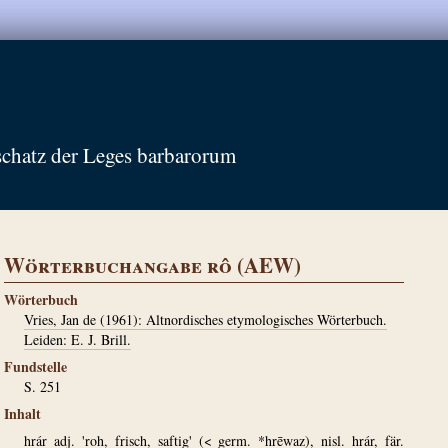
schatz der Leges barbarorum
Wörterbuchangabe rô (AEW)
Wörterbuch
Vries, Jan de (1961): Altnordisches etymologisches Wörterbuch.
Leiden: E. J. Brill.
Fundstelle
S. 251
Inhalt
hrár adj. 'roh, frisch, saftig' (< germ. *hrēwaz), nisl. hrár, fär.