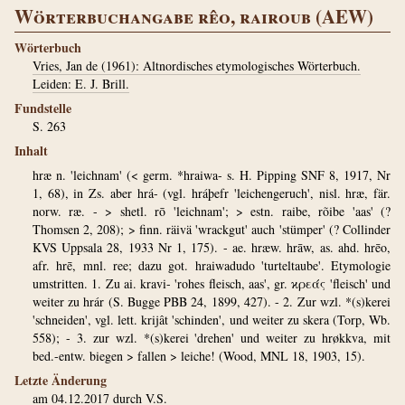
Wörterbuchangabe rêo, rairoub (AEW)
Wörterbuch
Vries, Jan de (1961): Altnordisches etymologisches Wörterbuch.
Leiden: E. J. Brill.
Fundstelle
S. 263
Inhalt
hræ n. 'leichnam' (< germ. *hraiwa- s. H. Pipping SNF 8, 1917, Nr
1, 68), in Zs. aber hrá- (vgl. hráþefr 'leichengeruch', nisl. hræ, fär.
norw. ræ. - > shetl. rō 'leichnam'; > estn. raibe, rõibe 'aas' (?
Thomsen 2, 208); > finn. räivä 'wrackgut' auch 'stümper' (? Collinder
KVS Uppsala 28, 1933 Nr 1, 175). - ae. hræw. hrāw, as. ahd. hrēo,
afr. hrē, mnl. ree; dazu got. hraiwadudo 'turteltaube'. Etymologie
umstritten. 1. Zu ai. kravi- 'rohes fleisch, aas', gr. ϰρεάς 'fleisch' und
weiter zu hrár (S. Bugge PBB 24, 1899, 427). - 2. Zur wzl. *(s)kerei
'schneiden', vgl. lett. krijât 'schinden', und weiter zu skera (Torp, Wb.
558); - 3. zur wzl. *(s)kerei 'drehen' und weiter zu hrøkkva, mit
bed.-entw. biegen > fallen > leiche! (Wood, MNL 18, 1903, 15).
Letzte Änderung
am 04.12.2017 durch
V.S.