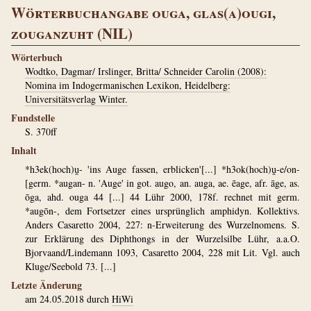
Wörterbuchangabe ouga, glas(a)ougi,
zouganzuht (NIL)
Wörterbuch
Wodtko, Dagmar/ Irslinger, Britta/ Schneider Carolin (2008):
Nomina im Indogermanischen Lexikon, Heidelberg:
Universitätsverlag Winter.
Fundstelle
S. 370ff
Inhalt
*h3ek(hoch)ṷ- 'ins Auge fassen, erblicken'[...] *h3ok(hoch)ṷ-e/on-
[germ. *augan- n. 'Auge' in got. augo, an. auga, ae. ēage, afr. āge, as.
ōga, ahd. ouga 44 [...] 44 Lühr 2000, 178f. rechnet mit germ.
*augōn-, dem Fortsetzer eines ursprünglich amphidyn. Kollektivs.
Anders Casaretto 2004, 227: n-Erweiterung des Wurzelnomens. S.
zur Erklärung des Diphthongs in der Wurzelsilbe Lühr, a.a.O.
Bjorvaand/Lindemann 1093, Casaretto 2004, 228 mit Lit. Vgl. auch
Kluge/Seebold 73. [...]
Letzte Änderung
am 24.05.2018 durch
HiWi