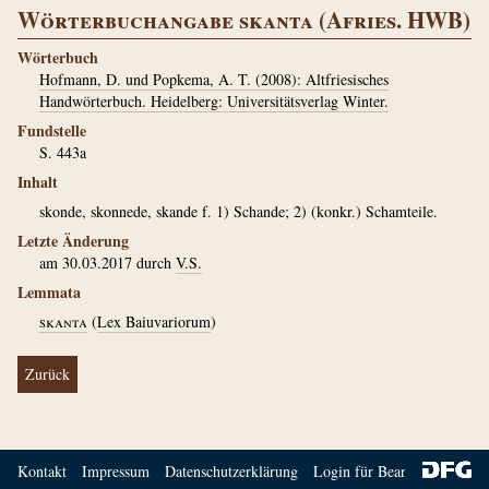
Wörterbuchangabe skanta (Afries. HWB)
Wörterbuch
Hofmann, D. und Popkema, A. T. (2008): Altfriesisches
Handwörterbuch. Heidelberg: Universitätsverlag Winter.
Fundstelle
S. 443a
Inhalt
skonde, skonnede, skande f. 1) Schande; 2) (konkr.) Schamteile.
Letzte Änderung
am 30.03.2017 durch
V.S.
Lemmata
skanta
(
Lex Baiuvariorum
)
Zurück
Kontakt
Impressum
Datenschutzerklärung
Login für Bearbeiter