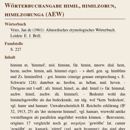
Wörterbuchangabe himil, himilzorun,
himilzorunga (AEW)
Wörterbuch
Vries, Jan de (1961): Altnordisches etymologisches Wörterbuch.
Leiden: E. J. Brill.
Fundstelle
S. 227
Inhalt
himinn m. 'himmel', nisl. himinn, fär. himin, nnorw. dial. hem,
heem, aschw. himin, adä. himme(-rige). - > shetl. gen. sg. himblins
und Zs. himinsfērd. - got. himins (einzige genaue entsprechung s. E.
Schwartz 124); daneben ae. heofon, as. heƀan, mnl. heven. -
Übrigens mit l-suff.: afr. himul, himel, as. ahd. himil (> fär. himmal,
aschw. himil, nschw. dä. himmel). - Bedeutet wohl das
himmelsgewölbe als das bedeckende, zur idg. wzl *kem 'bedecken',
vgl. hamr und humarr. Unwahrscheinlich H. Reichelts erklärung (IF
32, 1913, 25) als 'der steinerne himmel', vgl. hamarr, wiewohl antike
vorstellungen als parallelen angeführt werden können. - Benveniste,
origines 17 vergleicht noch gr. ϰαμάρα 'gewölbe' lat. camur
'gewölbt', av. kamarā- 'gürtel' (vgl. auch hvammr); das sind aber