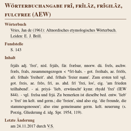
Wörterbuchangabe frî, frîlâz, frîgilâz,
fulcfree (AEW)
Wörterbuch
Vries, Jan de (1961): Altnordisches etymologisches Wörterbuch.
Leiden: E. J. Brill.
Fundstelle
S. 143
Inhalt
frjáls adj. 'frei', nisl. frjáls, fär. frælsur, nnorw. dä. frels, aschw.
fræls, frals, zusammengezogen < *frī-hals. - got. freihals, ae. friōls,
afr. frīhals 'freiheit'. ahd. frīhals 'freier mann'. Zum ersten teil vgl.
got. freis, ae. frēo, frī, as. ahd. frī 'frei, los', eig. 'am frieden
teilhabend'. - ai. priyá- 'lieb, erwünscht' kymr. rhydd 'frei' (IEW
844). - vgl. frelsa und frjá. Zu bemerken ist dieselbe bed. entw. 'lieb'
> 'frei' im kelt. und germ.; die 'freien', sind also eig. 'die freunde, die
stammesgenossen'; also eine gemeinsame germ. kelt. neuerung (s.
Porzig, Gliederung d. idg. Spr. 1954, 119).
Letzte Änderung
am 24.11.2017 durch
V.S.