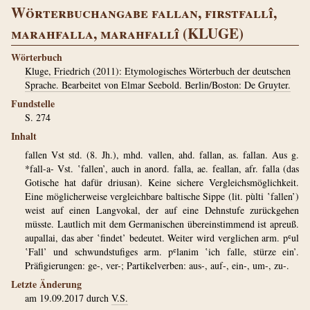
Wörterbuchangabe fallan, firstfallî,
marahfalla, marahfallî (KLUGE)
Wörterbuch
Kluge, Friedrich (2011): Etymologisches Wörterbuch der deutschen
Sprache. Bearbeitet von Elmar Seebold. Berlin/Boston: De Gruyter.
Fundstelle
S. 274
Inhalt
fallen Vst std. (8. Jh.), mhd. vallen, ahd. fallan, as. fallan. Aus g.
*fall-a- Vst. ‛fallen’, auch in ­anord. falla, ae. feallan, afr. falla (das
Gotische hat dafür driusan). Keine sichere Vergleichsmöglichkeit.
Eine möglicherweise vergleichbare baltische Sippe (lit. pùlti ‛fallen’)
weist auf einen Langvokal, der auf eine Dehnstufe zurückgehen
müsste. Lautlich mit dem Germanischen übereinstimmend ist ­apreuß.
aupallai, das aber ‛findet’ bedeutet. Weiter wird verglichen arm. pʿul
‛Fall’ und schwundstufiges arm. pʿlanim ‛ich falle, stürze ein’.
Präfigierungen: ge-, ver-; Partikelverben: aus-, auf-, ein-, um-, zu-.
Letzte Änderung
am 19.09.2017 durch
V.S.