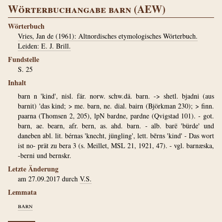
Wörterbuchangabe barn (AEW)
Wörterbuch
Vries, Jan de (1961): Altnordisches etymologisches Wörterbuch.
Leiden: E. J. Brill.
Fundstelle
S. 25
Inhalt
barn n 'kind', nisl. fär. norw. schw.dä. barn. -> shetl. bjadni (aus
barnit) 'das kind; > me. barn, ne. dial. bairn (Björkman 230); > finn.
paarna (Thomsen 2, 205), lpN bardne, pardne (Qvigstad 101). - got.
barn, ae. bearn, afr. bern, as. ahd. barn. - alb. barë 'bürde' und
daneben abl. lit. bérnas 'knecht, jüngling', lett. bērns 'kind' - Das wort
ist no- prät zu bera 3 (s. Meillet, MSL 21, 1921, 47). - vgl. barnæska,
-berni und bernskr.
Letzte Änderung
am 27.09.2017 durch
V.S.
Lemmata
barn