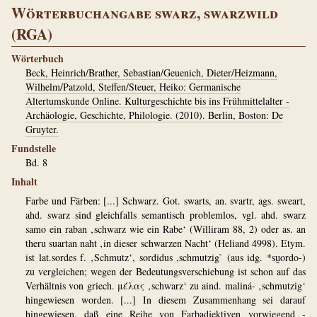
Wörterbuchangabe swarz, swarzwild
(RGA)
Wörterbuch
Beck, Heinrich/Brather, Sebastian/Geuenich, Dieter/Heizmann,
Wilhelm/Patzold, Steffen/Steuer, Heiko: Germanische
Altertumskunde Online. Kulturgeschichte bis ins Frühmittelalter -
Archäologie, Geschichte, Philologie. (2010). Berlin, Boston: De
Gruyter.
Fundstelle
Bd. 8
Inhalt
Farbe und Färben: [...] Schwarz. Got. swarts, an. svartr, ags. sweart,
ahd. swarz sind gleichfalls semantisch problemlos, vgl. ahd. swarz
samo ein raban ‚schwarz wie ein Rabe‘ (Williram 88, 2) oder as. an
theru suartan naht ‚in dieser schwarzen Nacht‘ (Heliand 4998). Etym.
ist lat.sordes f. ‚Schmutz‘, sordidus ,schmutzig` (aus idg. *sṷordo-)
zu vergleichen; wegen der Bedeutungsverschiebung ist schon auf das
Verhältnis von griech. μέλας ‚schwarz‘ zu aind. maliná- ‚schmutzig‘
hingewiesen worden. [...] In diesem Zusammenhang sei darauf
hingewiesen, daß eine Reihe von Farbadjektiven vorwiegend -