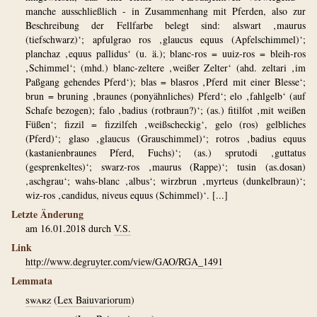
manche ausschließlich - in Zusammenhang mit Pferden, also zur
Beschreibung der Fellfarbe belegt sind: alswart ‚maurus
(tiefschwarz)‘; apfulgrao ros ‚glaucus equus (Apfelschimmel)‘;
planchaz ‚equus pallidus‘ (u. ä.); blanc-ros = uuiz-ros = bleih-ros
‚Schimmel‘; (mhd.) blanc-zeltere ‚weißer Zelter‘ (ahd. zeltari ‚im
Paßgang gehendes Pferd‘); blas = blasros ‚Pferd mit einer Blesse‘;
brun = bruning ‚braunes (ponyähnliches) Pferd‘; elo ‚fahlgelb‘ (auf
Schafe bezogen); falo ‚badius (rotbraun?)‘; (as.) fitilfot ‚mit weißen
Füßen‘; fizzil = fizzilfeh ‚weißscheckig‘, gelo (ros) gelbliches
(Pferd)‘; glaso ‚glaucus (Grauschimmel)‘; rotros ‚badius equus
(kastanienbraunes Pferd, Fuchs)‘; (as.) sprutodi ‚guttatus
(gesprenkeltes)‘; swarz-ros ‚maurus (Rappe)‘; tusin (as.dosan)
‚aschgrau‘; wahs-blanc ‚albus‘; wirzbrun ‚myrteus (dunkelbraun)‘;
wiz-ros ‚candidus, niveus equus (Schimmel)‘. [...]
Letzte Änderung
am 16.01.2018 durch
V.S.
Link
http://www.degruyter.com/view/GAO/RGA_1491
Lemmata
swarz
(
Lex Baiuvariorum
)