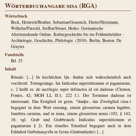
Wörterbuchangabe sisa (RGA)
Wörterbuch
Beck, Heinrich/Brather, Sebastian/Geuenich, Dieter/Heizmann,
Wilhelm/Patzold, Steffen/Steuer, Heiko: Germanische
Altertumskunde Online. Kulturgeschichte bis ins Frühmittelalter -
Archäologie, Geschichte, Philologie. (2010). Berlin, Boston: De
Gruyter.
Fundstelle
Bd. 25
Inhalt
Rituale: [...] In kirchlichen Qu. finden sich wahrscheinlich auch
vorchristl. Totengesänge. Im Indiculus superstitionum et paganiarum,
c. 2 heißt es: de sacrilegio super defunctos id est dadsisas (Clemen,
Fontes, 42; MGH LL II:1, 222 f.). Der Terminus dadsisas ist
interessant. Das Erstglied ist germ. *dauþa-, das Zweitglied (sisa-)
begegnet in dem Wort sisesang, einem glossierten carmen lugubre,
funebria carmina, und in sisna, einem glossierten nenia (102, § 142;
18; vgl. Grab und Grabbrauch; Indiculus superstitionum et
paganiarum § 2). Ein rituelles Totenlied begegnet auch in dem
Eddalied Guðrúnarqviða in fyrsta (Gudrunlieder) [...].