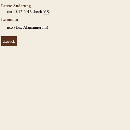
Letzte Änderung
am 15.12.2016 durch
V.S.
Lemmata
roz
(
Lex Alamannorum
)
Zurück