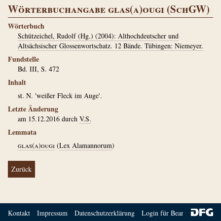
Wörterbuchangabe glas(a)ougi (SchGW)
Wörterbuch
Schützeichel, Rudolf (Hg.) (2004): Althochdeutscher und
Altsächsischer Glossenwortschatz. 12 Bände. Tübingen: Niemeyer.
Fundstelle
Bd. III, S. 472
Inhalt
st. N. 'weißer Fleck im Auge'.
Letzte Änderung
am 15.12.2016 durch
V.S.
Lemmata
glas(a)ougi
(
Lex Alamannorum
)
Zurück
Kontakt
Impressum
Datenschutzerklärung
Login für Bearbeiter