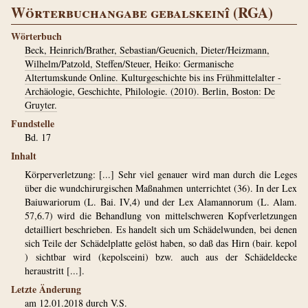
Wörterbuchangabe gebalskeinî (RGA)
Wörterbuch
Beck, Heinrich/Brather, Sebastian/Geuenich, Dieter/Heizmann,
Wilhelm/Patzold, Steffen/Steuer, Heiko: Germanische
Altertumskunde Online. Kulturgeschichte bis ins Frühmittelalter -
Archäologie, Geschichte, Philologie. (2010). Berlin, Boston: De
Gruyter.
Fundstelle
Bd. 17
Inhalt
Körperverletzung: [...] Sehr viel genauer wird man durch die Leges
über die wundchirurgischen Maßnahmen unterrichtet (36). In der Lex
Baiuwariorum (L. Bai. IV,4) und der Lex Alamannorum (L. Alam.
57,6.7) wird die Behandlung von mittelschweren Kopfverletzungen
detailliert beschrieben. Es handelt sich um Schädelwunden, bei denen
sich Teile der Schädelplatte gelöst haben, so daß das Hirn (bair. kepol
) sichtbar wird (kepolsceini) bzw. auch aus der Schädeldecke
heraustritt [...].
Letzte Änderung
am 12.01.2018 durch
V.S.