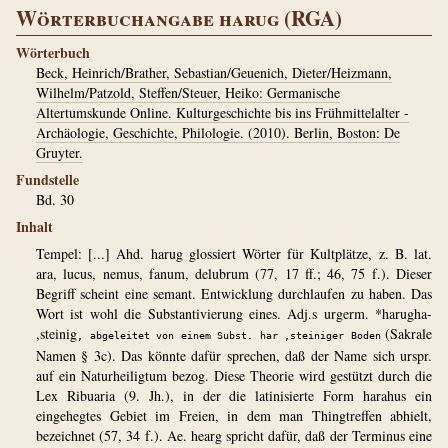
Wörterbuchangabe harug (RGA)
Wörterbuch
Beck, Heinrich/Brather, Sebastian/Geuenich, Dieter/Heizmann,
Wilhelm/Patzold, Steffen/Steuer, Heiko: Germanische
Altertumskunde Online. Kulturgeschichte bis ins Frühmittelalter -
Archäologie, Geschichte, Philologie. (2010). Berlin, Boston: De
Gruyter.
Fundstelle
Bd. 30
Inhalt
Tempel: [...] Ahd. harug glossiert Wörter für Kultplätze, z. B. lat.
ara, lucus, nemus, fanum, delubrum (77, 17 ff.; 46, 75 f.). Dieser
Begriff scheint eine semant. Entwicklung durchlaufen zu haben. Das
Wort ist wohl die Substantivierung eines. Adj.s urgerm. *harugha-
,steinig
(Sakrale
, abgeleitet von einem Subst. har ,steiniger Boden
Namen § 3c). Das könnte dafür sprechen, daß der Name sich urspr.
auf ein Naturheiligtum bezog. Diese Theorie wird gestützt durch die
Lex Ribuaria (9. Jh.), in der die latinisierte Form harahus ein
eingehegtes Gebiet im Freien, in dem man Thingtreffen abhielt,
bezeichnet (57, 34 f.). Ae. hearg spricht dafür, daß der Terminus eine