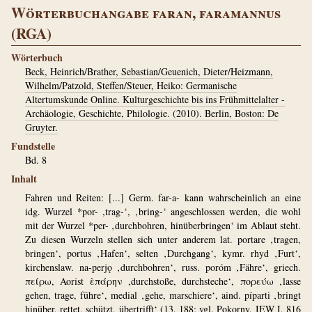
Wörterbuchangabe faran, faramannus
(RGA)
Wörterbuch
Beck, Heinrich/Brather, Sebastian/Geuenich, Dieter/Heizmann,
Wilhelm/Patzold, Steffen/Steuer, Heiko: Germanische
Altertumskunde Online. Kulturgeschichte bis ins Frühmittelalter -
Archäologie, Geschichte, Philologie. (2010). Berlin, Boston: De
Gruyter.
Fundstelle
Bd. 8
Inhalt
Fahren und Reiten: [...] Germ. far-a- kann wahrscheinlich an eine
idg. Wurzel *por- ,trag-‘, ‚bring-‘ angeschlossen werden, die wohl
mit der Wurzel *per- ‚durchbohren, hinüberbringen‘ im Ablaut steht.
Zu diesen Wurzeln stellen sich unter anderem lat. portare ‚tragen,
bringen‘, portus ‚Hafen‘, selten ‚Durchgang‘, kymr. rhyd ‚Furt‘,
kirchenslaw. na-perjǫ ‚durchbohren‘, russ. poróm ‚Fähre‘, griech.
πείρω, Aorist ὲπάρην ,durchstoße, durchsteche‘, πορεύω ‚lasse
gehen, trage, führe‘, medial ‚gehe, marschiere‘, aind. píparti ‚bringt
hinüber, rettet, schützt, übertrifft‘ (13, 188; vgl. Pokorny, IEW I, 816