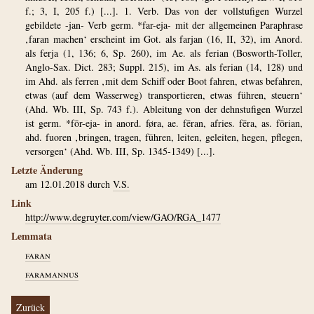
f.; 3, I, 205 f.) [...]. 1. Verb. Das von der vollstufigen Wurzel
gebildete -jan- Verb germ. *far-eja- mit der allgemeinen Paraphrase
‚faran machen‘ erscheint im Got. als farjan (16, II, 32), im Anord.
als ferja (1, 136; 6, Sp. 260), im Ae. als ferian (Bosworth-Toller,
Anglo-Sax. Dict. 283; Suppl. 215), im As. als ferian (14, 128) und
im Ahd. als ferren ‚mit dem Schiff oder Boot fahren, etwas befahren,
etwas (auf dem Wasserweg) transportieren, etwas führen, steuern‘
(Ahd. Wb. III, Sp. 743 f.). Ableitung von der dehnstufigen Wurzel
ist germ. *fōr-eja- in anord. føra, ae. fēran, afries. fēra, as. fōrian,
ahd. fuoren ‚bringen, tragen, führen, leiten, geleiten, hegen, pflegen,
versorgen‘ (Ahd. Wb. III, Sp. 1345-1349) [...].
Letzte Änderung
am 12.01.2018 durch
V.S.
Link
http://www.degruyter.com/view/GAO/RGA_1477
Lemmata
faran
faramannus
Zurück