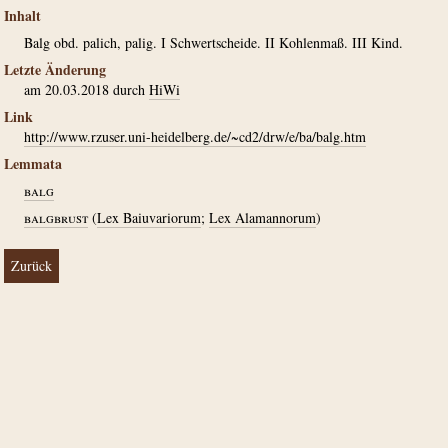
Inhalt
Balg obd. palich, palig. I Schwertscheide. II Kohlenmaß. III Kind.
Letzte Änderung
am 20.03.2018 durch
HiWi
Link
http://www.rzuser.uni-heidelberg.de/~cd2/drw/e/ba/balg.htm
Lemmata
balg
balgbrust
(
Lex Baiuvariorum
;
Lex Alamannorum
)
Zurück