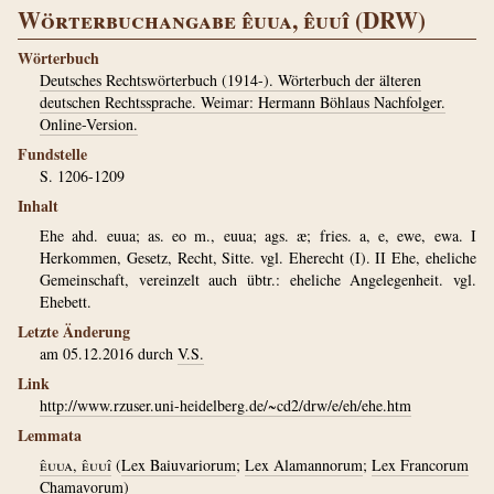
Wörterbuchangabe êuua, êuuî (DRW)
Wörterbuch
Deutsches Rechtswörterbuch (1914-). Wörterbuch der älteren
deutschen Rechtssprache. Weimar: Hermann Böhlaus Nachfolger.
Online-Version.
Fundstelle
S. 1206-1209
Inhalt
Ehe ahd. euua; as. eo m., euua; ags. æ; fries. a, e, ewe, ewa. I
Herkommen, Gesetz, Recht, Sitte. vgl. Eherecht (I). II Ehe, eheliche
Gemeinschaft, vereinzelt auch übtr.: eheliche Angelegenheit. vgl.
Ehebett.
Letzte Änderung
am 05.12.2016 durch
V.S.
Link
http://www.rzuser.uni-heidelberg.de/~cd2/drw/e/eh/ehe.htm
Lemmata
êuua, êuuî
(
Lex Baiuvariorum
;
Lex Alamannorum
;
Lex Francorum
Chamavorum
)