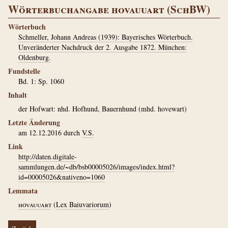
Wörterbuchangabe hovauuart (SchBW)
Wörterbuch
Schmeller, Johann Andreas (1939): Bayerisches Wörterbuch.
Unveränderter Nachdruck der 2. Ausgabe 1872. München:
Oldenburg.
Fundstelle
Bd. 1: Sp. 1060
Inhalt
der Hofwart: nhd. Hofhund, Bauernhund (mhd. hovewart)
Letzte Änderung
am 12.12.2016 durch
V.S.
Link
http://daten.digitale-
sammlungen.de/~db/bsb00005026/images/index.html?
id=00005026&nativeno=1060
Lemmata
hovauuart
(
Lex Baiuvariorum
)