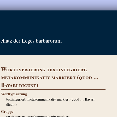
schatz der Leges barbarorum
Worttypisierung textintegriert,
metakommunikativ markiert (quod …
Bavari dicunt)
Worttypisierung
textintegriert, metakommunikativ markiert (quod … Bavari
dicunt)
Gruppe
textintegriert, metakommunikativ markiert