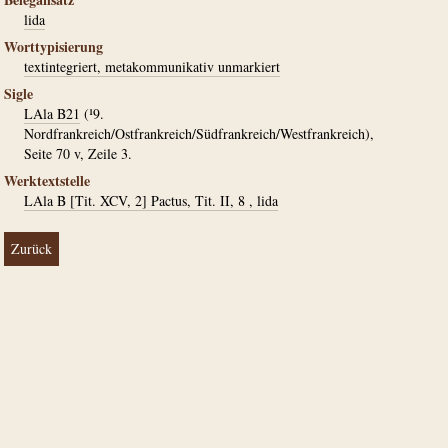
lida
Worttypisierung
textintegriert, metakommunikativ unmarkiert
Sigle
LAla B21
(¹9.
Nordfrankreich/Ostfrankreich/Südfrankreich/Westfrankreich),
Seite 70 v, Zeile 3.
Werktextstelle
LAla B [Tit. XCV, 2] Pactus, Tit. II, 8 , lida
Zurück