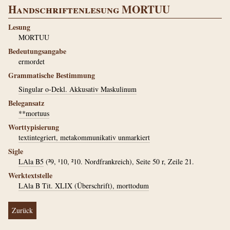
Handschriftenlesung MORTUU
Lesung
MORTUU
Bedeutungsangabe
ermordet
Grammatische Bestimmung
Singular o-Dekl. Akkusativ Maskulinum
Belegansatz
**mortuus
Worttypisierung
textintegriert, metakommunikativ unmarkiert
Sigle
LAla B5
(²9, ¹10, ²10. Nordfrankreich), Seite 50 r, Zeile 21.
Werktextstelle
LAla B Tit. XLIX (Überschrift), morttodum
Zurück