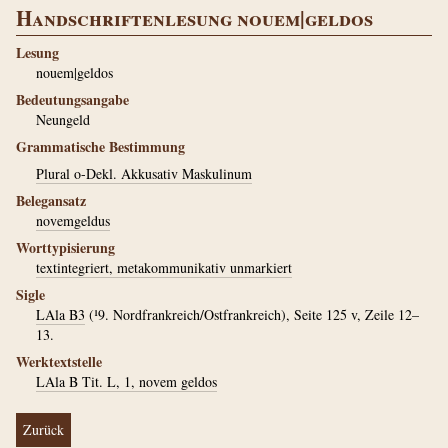
Handschriftenlesung nouem|geldos
Lesung
nouem|geldos
Bedeutungsangabe
Neungeld
Grammatische Bestimmung
Plural o-Dekl. Akkusativ Maskulinum
Belegansatz
novemgeldus
Worttypisierung
textintegriert, metakommunikativ unmarkiert
Sigle
LAla B3
(¹9. Nordfrankreich/Ostfrankreich), Seite 125 v, Zeile 12–
13.
Werktextstelle
LAla B Tit. L, 1, novem geldos
Zurück