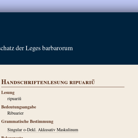
schatz der Leges barbarorum
Handschriftenlesung ripuariũ
Lesung
ripuariũ
Bedeutungsangabe
Ribuarier
Grammatische Bestimmung
Singular o-Dekl. Akkusativ Maskulinum
Belegansatz