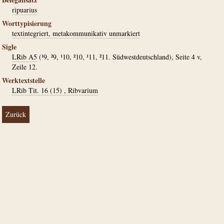
ripuarius
Worttypisierung
textintegriert, metakommunikativ unmarkiert
Sigle
LRib A5
(¹9, ²9, ¹10, ²10, ¹11, ²11. Südwestdeutschland), Seite 4 v,
Zeile 12.
Werktextstelle
LRib Tit. 16 (15) , Ribvarium
Zurück