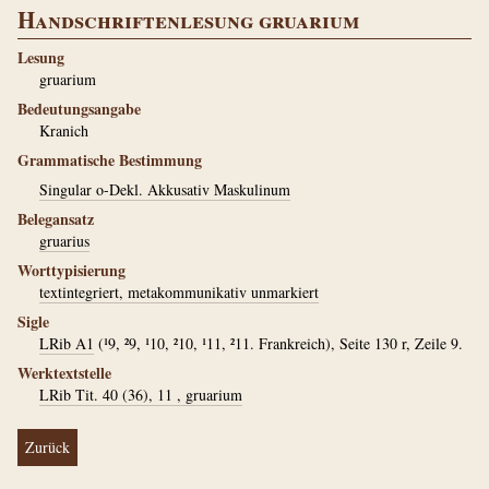
Handschriftenlesung gruarium
Lesung
gruarium
Bedeutungsangabe
Kranich
Grammatische Bestimmung
Singular o-Dekl. Akkusativ Maskulinum
Belegansatz
gruarius
Worttypisierung
textintegriert, metakommunikativ unmarkiert
Sigle
LRib A1
(¹9, ²9, ¹10, ²10, ¹11, ²11. Frankreich), Seite 130 r, Zeile 9.
Werktextstelle
LRib Tit. 40 (36), 11 , gruarium
Zurück