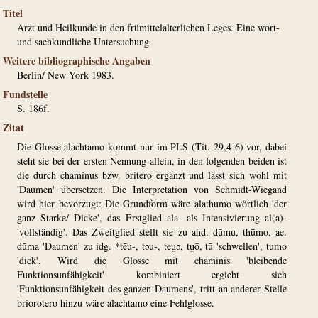
Titel
Arzt und Heilkunde in den frümittelalterlichen Leges. Eine wort-
und sachkundliche Untersuchung.
Weitere bibliographische Angaben
Berlin/ New York 1983.
Fundstelle
S. 186f.
Zitat
Die Glosse alachtamo kommt nur im PLS (Tit. 29,4-6) vor, dabei
steht sie bei der ersten Nennung allein, in den folgenden beiden ist
die durch chaminus bzw. britero ergänzt und lässt sich wohl mit
'Daumen' übersetzen. Die Interpretation von Schmidt-Wiegand
wird hier bevorzugt: Die Grundform wäre alathumo wörtlich 'der
ganz Starke/ Dicke', das Erstglied ala- als Intensivierung al(a)-
'vollständig'. Das Zweitglied stellt sie zu ahd. dūmu, thūmo, ae.
dūma 'Daumen' zu idg. *tēu-, təu-, teṷə, tṷō, tū 'schwellen', tumo
'dick'. Wird die Glosse mit chaminis 'bleibende
Funktionsunfähigkeit' kombiniert ergiebt sich
'Funktionsunfähigkeit des ganzen Daumens', tritt an anderer Stelle
briorotero hinzu wäre alachtamo eine Fehlglosse.