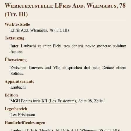
Werktextstelle LFris Add. Wlemarus, 78
(Tit. III)
Werktextstelle
LFris Add. Wlemarus, 78 (Tit. III)
Textauszug
Inter Laubachi et inter Flehi tres denarii novae monetae solidum
faciunt.
Übersetzung
Zwischen Lauwers und Vlie entsprechen drei neue Denare einem
Solidus.
Apparatvariante
Laubachi
Edition
MGH Fontes iuris XII (Lex Frisionum)
, Seite 98, Zeile 1
Legesbereich
Lex Frisionum
Handschriftenlesungen
Laubachi
[
LFris (Herold)
, 16 LFris Add. Wlemarus, 78 (Tit. III)]