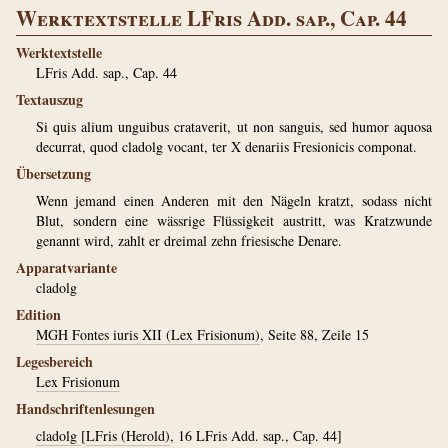
Werktextstelle LFris Add. sap., Cap. 44
Werktextstelle
LFris Add. sap., Cap. 44
Textauszug
Si quis alium unguibus crataverit, ut non sanguis, sed humor aquosa
decurrat, quod cladolg vocant, ter X denariis Fresionicis componat.
Übersetzung
Wenn jemand einen Anderen mit den Nägeln kratzt, sodass nicht
Blut, sondern eine wässrige Flüssigkeit austritt, was Kratzwunde
genannt wird, zahlt er dreimal zehn friesische Denare.
Apparatvariante
cladolg
Edition
MGH Fontes iuris XII (Lex Frisionum)
, Seite 88, Zeile 15
Legesbereich
Lex Frisionum
Handschriftenlesungen
cladolg
[
LFris (Herold)
, 16 LFris Add. sap., Cap. 44]