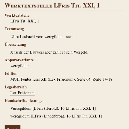
Werktextstelle LFris Tit. XXI, 1
Werktextstelle
LFris Tit. XXI, 1
Textauszug
Ultra Laubachi vero weregildum suum.
Übersetzung
Jenseits der Lauwers aber zahlt er sein Wergeld.
Apparatvariante
weregildum
Edition
MGH Fontes iuris XII (Lex Frisionum)
, Seite 64, Zeile 17–18
Legesbereich
Lex Frisionum
Handschriftenlesungen
Vueregildum
[
LFris (Herold)
, 16 LFris Tit. XXI, 1]
weregildum
[
LFris (Lindenbrog)
, 16 LFris Tit. XXI, 1]