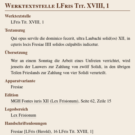
Werktextstelle LFris Tit. XVIII, 1
Werktextstelle
LFris Tit. XVIII, 1
Textauszug
Qui opus servile die dominico fecerit, ultra Laubachi solid(os) XII, in
cęteris locis Fresiae IIII solidos culpabilis iudicetur.
Übersetzung
Wer an einem Sonntag die Arbeit eines Unfreien verrichtet, wird
jenseits der Lauwers zur Zahlung von zwölf Solidi, in den übrigen
Teilen Frieslands zur Zahlung von vier Solidi verurteilt.
Apparatvariante
Fresiae
Edition
MGH Fontes iuris XII (Lex Frisionum)
, Seite 62, Zeile 15
Legesbereich
Lex Frisionum
Handschriftenlesungen
Fresiae
[
LFris (Herold)
, 16 LFris Tit. XVIII, 1]