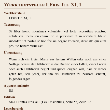
Werktextstelle LFris Tit. XI, 1
Werktextstelle
LFris Tit. XI, 1
Textauszug
Si liber homo spontanea voluntate, vel forte necessitate coactus,
nobili seu libero seu etiam lito in personam et in servitium liti se
subdiderit et postea se hoc fecisse negare voluerit, dicat ille qui eum
pro lito habere visus est:
Übersetzung
Wenn sich ein freier Mann aus freiem Willen oder auch aus einer
Notlage heraus als Halbfreier in die Dienste eines Edlen, eines Freien
oder auch Halbfreien begibt und später leugnen will, dass er dieses
getan hat, soll jener, der ihn als Halbfreien zu besitzen scheint,
folgendes sagen:
Apparatvariante
liti
Edition
MGH Fontes iuris XII (Lex Frisionum)
, Seite 52, Zeile 19
Legesbereich