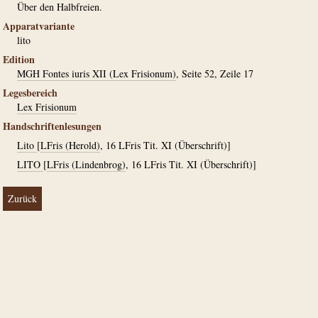
Über den Halbfreien.
Apparatvariante
lito
Edition
MGH Fontes iuris XII (Lex Frisionum)
, Seite 52, Zeile 17
Legesbereich
Lex Frisionum
Handschriftenlesungen
Lito
[
LFris (Herold)
, 16 LFris Tit. XI (Überschrift)]
LITO
[
LFris (Lindenbrog)
, 16 LFris Tit. XI (Überschrift)]
Zurück