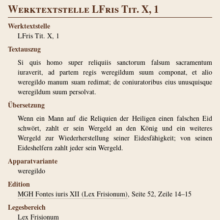
Werktextstelle LFris Tit. X, 1
Werktextstelle
LFris Tit. X, 1
Textauszug
Si quis homo super reliquiis sanctorum falsum sacramentum
iuraverit, ad partem regis weregildum suum componat, et alio
weregildo manum suam redimat; de coniuratoribus eius unusquisque
weregildum suum persolvat.
Übersetzung
Wenn ein Mann auf die Reliquien der Heiligen einen falschen Eid
schwört, zahlt er sein Wergeld an den König und ein weiteres
Wergeld zur Wiederherstellung seiner Eidesfähigkeit; von seinen
Eideshelfern zahlt jeder sein Wergeld.
Apparatvariante
weregildo
Edition
MGH Fontes iuris XII (Lex Frisionum)
, Seite 52, Zeile 14–15
Legesbereich
Lex Frisionum