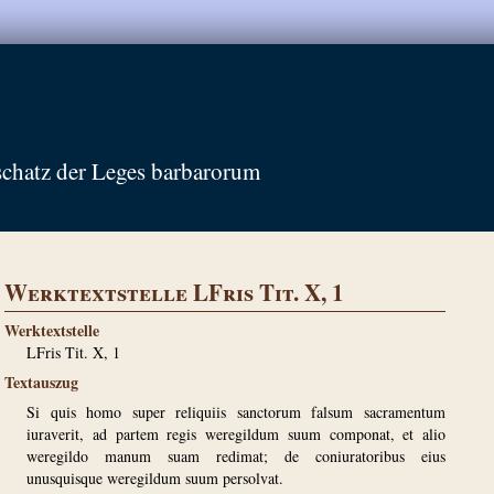
schatz der Leges barbarorum
Werktextstelle LFris Tit. X, 1
Werktextstelle
LFris Tit. X, 1
Textauszug
Si quis homo super reliquiis sanctorum falsum sacramentum
iuraverit, ad partem regis weregildum suum componat, et alio
weregildo manum suam redimat; de coniuratoribus eius
unusquisque weregildum suum persolvat.