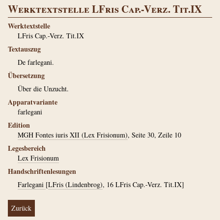
Werktextstelle LFris Cap.-Verz. Tit.IX
Werktextstelle
LFris Cap.-Verz. Tit.IX
Textauszug
De farlegani.
Übersetzung
Über die Unzucht.
Apparatvariante
farlegani
Edition
MGH Fontes iuris XII (Lex Frisionum)
, Seite 30, Zeile 10
Legesbereich
Lex Frisionum
Handschriftenlesungen
Farlegani
[
LFris (Lindenbrog)
, 16 LFris Cap.-Verz. Tit.IX]
Zurück