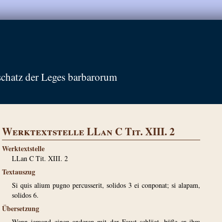
schatz der Leges barbarorum
Werktextstelle LLan C Tit. XIII. 2
Werktextstelle
LLan C Tit. XIII. 2
Textauszug
Si quis alium pugno percusserit, solidos 3 ei conponat; si alapam,
solidos 6.
Übersetzung
Wenn jemand einen anderen mit der Faust schlägt, büße er ihm