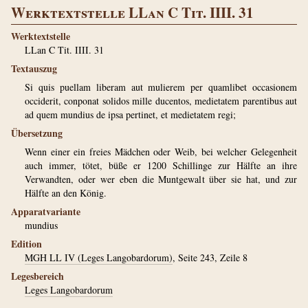
Werktextstelle LLan C Tit. IIII. 31
Werktextstelle
LLan C Tit. IIII. 31
Textauszug
Si quis puellam liberam aut mulierem per quamlibet occasionem
occiderit, conponat solidos mille ducentos, medietatem parentibus aut
ad quem mundius de ipsa pertinet, et medietatem regi;
Übersetzung
Wenn einer ein freies Mädchen oder Weib, bei welcher Gelegenheit
auch immer, tötet, büße er 1200 Schillinge zur Hälfte an ihre
Verwandten, oder wer eben die Muntgewalt über sie hat, und zur
Hälfte an den König.
Apparatvariante
mundius
Edition
MGH LL IV (Leges Langobardorum)
, Seite 243, Zeile 8
Legesbereich
Leges Langobardorum