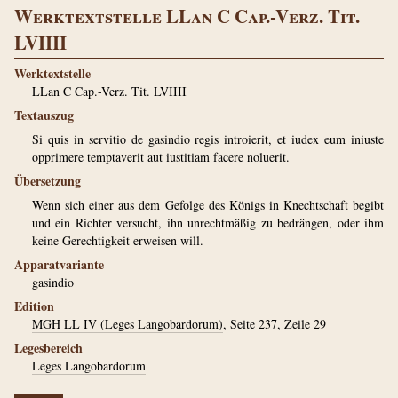
Werktextstelle LLan C Cap.-Verz. Tit.
LVIIII
Werktextstelle
LLan C Cap.-Verz. Tit. LVIIII
Textauszug
Si quis in servitio de gasindio regis introierit, et iudex eum iniuste
opprimere temptaverit aut iustitiam facere noluerit.
Übersetzung
Wenn sich einer aus dem Gefolge des Königs in Knechtschaft begibt
und ein Richter versucht, ihn unrechtmäßig zu bedrängen, oder ihm
keine Gerechtigkeit erweisen will.
Apparatvariante
gasindio
Edition
MGH LL IV (Leges Langobardorum)
, Seite 237, Zeile 29
Legesbereich
Leges Langobardorum