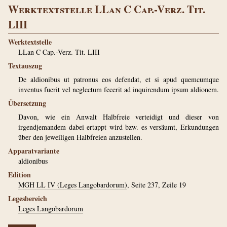
Werktextstelle LLan C Cap.-Verz. Tit.
LIII
Werktextstelle
LLan C Cap.-Verz. Tit. LIII
Textauszug
De aldionibus ut patronus eos defendat, et si apud quemcumque
inventus fuerit vel neglectum fecerit ad inquirendum ipsum aldionem.
Übersetzung
Davon, wie ein Anwalt Halbfreie verteidigt und dieser von
irgendjemandem dabei ertappt wird bzw. es versäumt, Erkundungen
über den jeweiligen Halbfreien anzustellen.
Apparatvariante
aldionibus
Edition
MGH LL IV (Leges Langobardorum)
, Seite 237, Zeile 19
Legesbereich
Leges Langobardorum