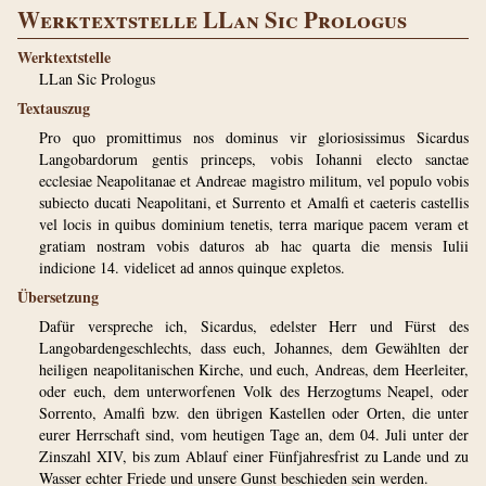
Werktextstelle LLan Sic Prologus
Werktextstelle
LLan Sic Prologus
Textauszug
Pro quo promittimus nos dominus vir gloriosissimus Sicardus
Langobardorum gentis princeps, vobis Iohanni electo sanctae
ecclesiae Neapolitanae et Andreae magistro militum, vel populo vobis
subiecto ducati Neapolitani, et Surrento et Amalfi et caeteris castellis
vel locis in quibus dominium tenetis, terra marique pacem veram et
gratiam nostram vobis daturos ab hac quarta die mensis Iulii
indicione 14. videlicet ad annos quinque expletos.
Übersetzung
Dafür verspreche ich, Sicardus, edelster Herr und Fürst des
Langobardengeschlechts, dass euch, Johannes, dem Gewählten der
heiligen neapolitanischen Kirche, und euch, Andreas, dem Heerleiter,
oder euch, dem unterworfenen Volk des Herzogtums Neapel, oder
Sorrento, Amalfi bzw. den übrigen Kastellen oder Orten, die unter
eurer Herrschaft sind, vom heutigen Tage an, dem 04. Juli unter der
Zinszahl XIV, bis zum Ablauf einer Fünfjahresfrist zu Lande und zu
Wasser echter Friede und unsere Gunst beschieden sein werden.