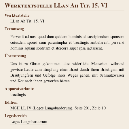
Werktextstelle LLan Ah Tit. 15. VI
Werktextstelle
LLan Ah Tit. 15. VI
Textauszug
Pervenit ad nos, quod dum quidam hominis ad suscipiendum sponsam
cuiusdem sponsi cum paranimpha et troctingis ambularent, perversi
hominis aquam sorditam et stercora super ipsa iactassent.
Übersetzung
Uns ist zu Ohren gekommen, dass widerliche Menschen, während
gewisse Leute zum Empfang einer Braut durch ihren Bräutigam mit
Brautjungfern und Gefolge ihres Weges gehen, mit Schmutzwasser
und Kot nach ihnen geworfen hätten.
Apparatvariante
troctingis
Edition
MGH LL IV (Leges Langobardorum)
, Seite 201, Zeile 10
Legesbereich
Leges Langobardorum