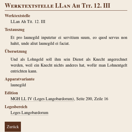
Werktextstelle LLan Ah Tit. 12. III
Werktextstelle
LLan Ah Tit. 12. III
Textauszug
Et pro launegild inputetur ei servitium suum, eo quod servus non
hahit, unde aliut launegild ei faciat.
Übersetzung
Und als Lohngeld soll ihm sein Dienst als Knecht angerechnet
werden, weil ein Knecht nichts anderes hat, wofür man Lohnentgelt
entrichten kann.
Apparatvariante
launegild
Edition
MGH LL IV (Leges Langobardorum)
, Seite 200, Zeile 16
Legesbereich
Leges Langobardorum
Zurück