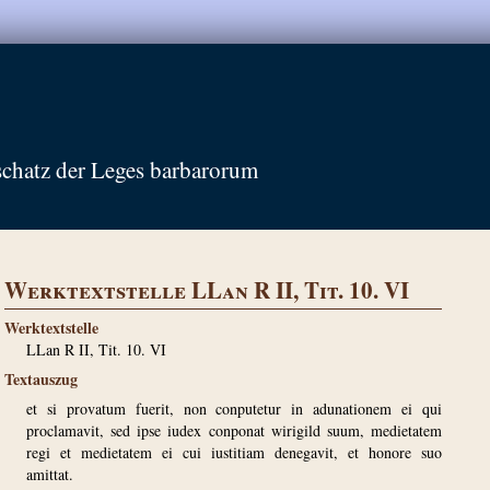
schatz der Leges barbarorum
Werktextstelle LLan R II, Tit. 10. VI
Werktextstelle
LLan R II, Tit. 10. VI
Textauszug
et si provatum fuerit, non conputetur in adunationem ei qui
proclamavit, sed ipse iudex conponat wirigild suum, medietatem
regi et medietatem ei cui iustitiam denegavit, et honore suo
amittat.