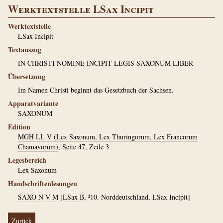
Werktextstelle LSax Incipit
Werktextstelle
LSax Incipit
Textauszug
IN CHRISTI NOMINE INCIPIT LEGIS SAXONUM LIBER
Übersetzung
Im Namen Christi beginnt das Gesetzbuch der Sachsen.
Apparatvariante
SAXONUM
Edition
MGH LL V (Lex Saxonum, Lex Thuringorum, Lex Francorum
Chamavorum)
, Seite 47, Zeile 3
Legesbereich
Lex Saxonum
Handschriftenlesungen
SAXO N V M
[
LSax B
, ²10. Norddeutschland, LSax Incipit]
Zurück