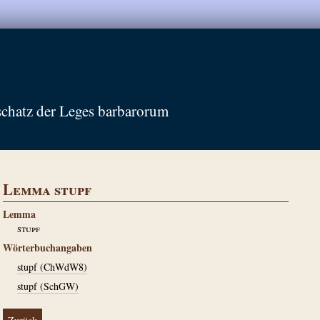
schatz der Leges barbarorum
Lemma stupf
Lemma
stupf
Wörterbuchangaben
stupf (ChWdW8)
stupf (SchGW)