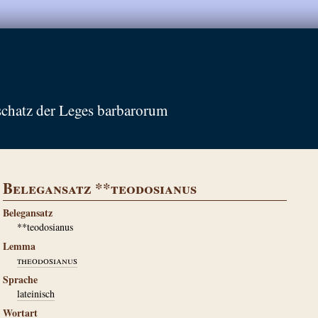
schatz der Leges barbarorum
Belegansatz **teodosianus
Belegansatz
**teodosianus
Lemma
theodosianus
Sprache
lateinisch
Wortart