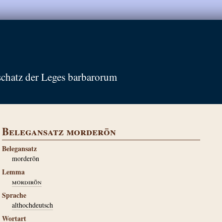
schatz der Leges barbarorum
Belegansatz morderōn
Belegansatz
morderōn
Lemma
mordirōn
Sprache
althochdeutsch
Wortart